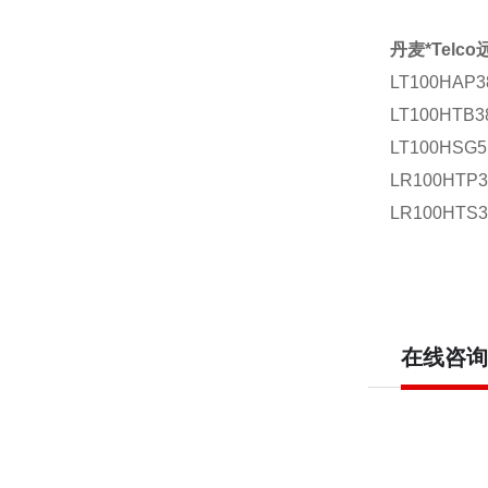
丹麦*Tel
LT100HAP
LT100HTB
LT100HSG
LR100HTP
LR100HTS
在线咨询