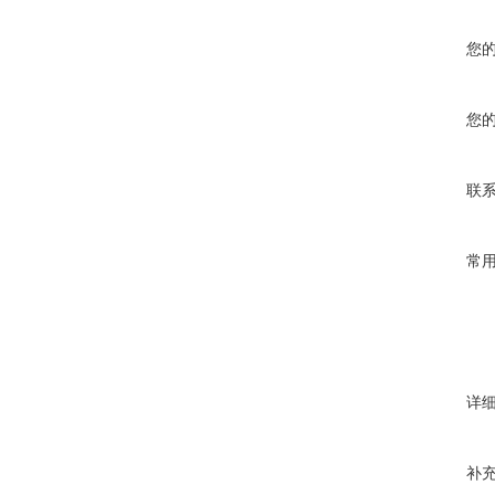
您
您
联
常
详
补