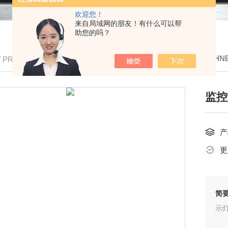
欢迎您！
来自局域网的朋友！有什么可以帮
助您的吗？
我的位置：
首页
>
产品中心
>
安士能EUCHN
/ PRODUCTS
监控
产
更
简
示