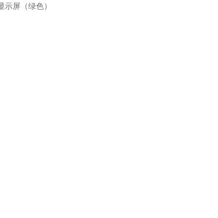
态显示屏（绿色）