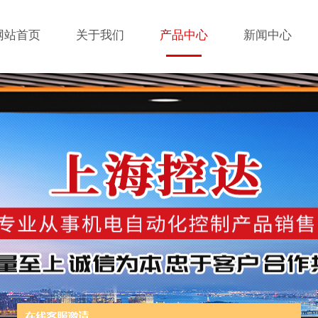
网站首页
关于我们
产品中心
新闻中心