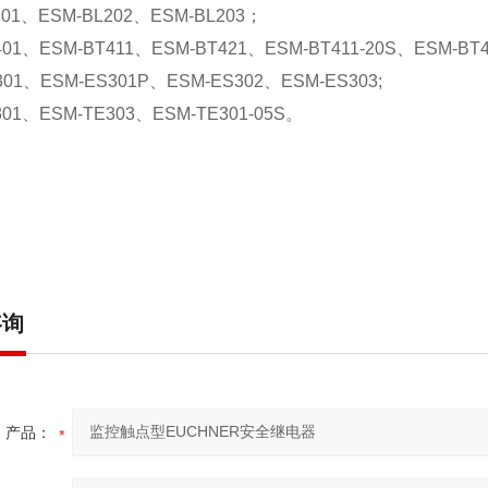
201、ESM-BL202、ESM-BL203；
401、ESM-BT411、ESM-BT421、ESM-BT411-20S、ESM-BT42
301、ESM-ES301P、ESM-ES302、ESM-ES303;
301、ESM-TE303、ESM-TE301-05S。
咨询
产品：