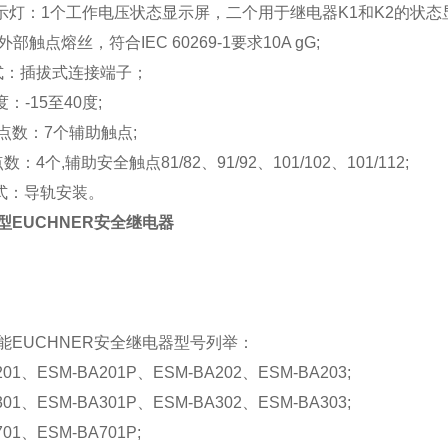
D指示灯：1个工作电压状态显示屏，
二个用于继电器K1和K2的状
外部触点熔丝，符合IEC 60269-1要求10A gG;
方式：插拔式连接端子；
：-15至40度;
触点数：7个辅助触点;
数：4个,辅助安全触点81/82、91/92、101/102、101/112;
方式：导轨安装。
型EUCHNER安全继电器
能EUCHNER安全继电器型号列举：
201、ESM-BA201P、ESM-BA202、ESM-BA203;
301、ESM-BA301P、ESM-BA302、ESM-BA303;
701、ESM-BA701P;