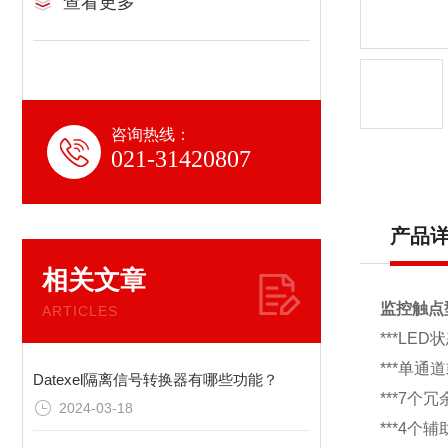
查看更多
咨询热线：
021-31420807
产品
相关文章
监控触点
ARTICLES
***LE
***单
Datexel隔离信号转换器有哪些功能？
***7个
2024-03-18
***4个