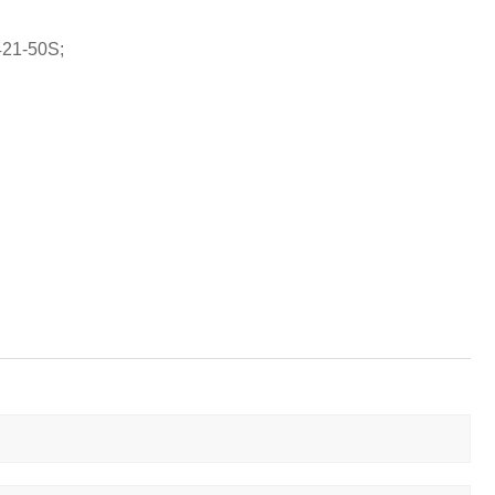
1-50S;