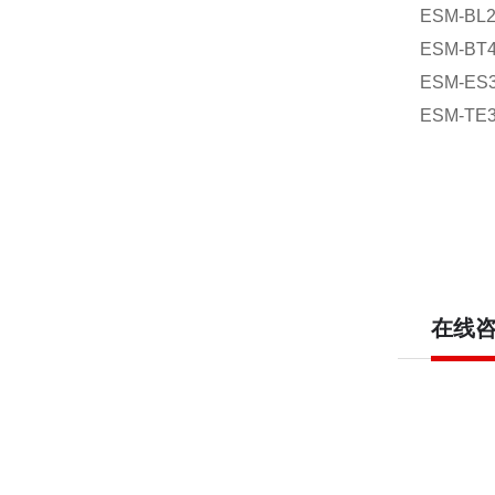
ESM-BL
ESM-BT
ESM-ES
ESM-TE
在线