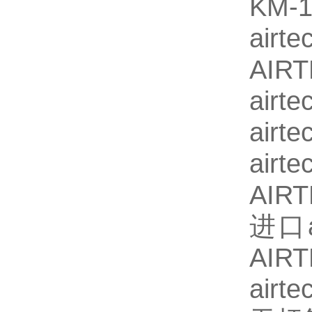
KM
air
AIR
air
air
air
AIR
进口a
AIR
air