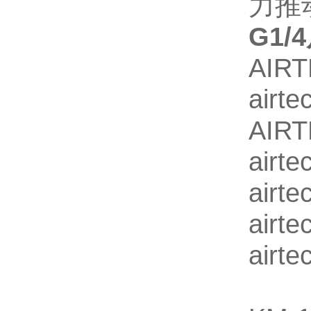
力推
G1/
AIR
air
AIR
air
air
air
air