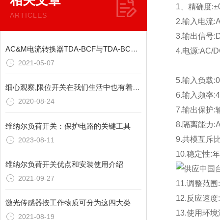
相关文章
1、精确度:±
ARTICLES
2.输入电流:A
3.输出信号:D
AC&M电流转换器TDA-BCF与TDA-BCA参数
4.电源:AC/D
2021-05-07
5.输入负载:0.
细心观察,限位开关在我们生活中也有着广泛运用
6.输入频率:4
2020-08-24
7.输出保护
8.隔离能力:
维纳尔负荷开关：保护电路的关键工具
9.共模互斥比:
2023-08-11
10.稳定性:年
维纳尔负荷开关优点和安装使用介绍
2021-09-27
11.调整范围:
12.反应速度:
激光传感器按工作物质可分为这四大类
13.使用环境
2021-08-19