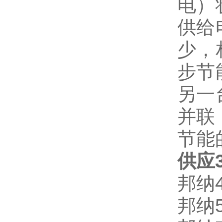
电）
供给
少，
步节
另一
并联
节能
供应3
邦纳4
邦纳5