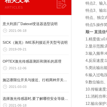
相关文章
特点2、输入信号
ARTICLES
特点3、输
特点、独立
意大利原厂Datexel变送器选型说明
特点5.操
2021-06-18
顺一 直流信
1.精度值:±0
SICK（施克）IME系列接近开关型号说明
2.显示范围
2019-09-21
3.输入频率:4
4.反应速度:
OPTEX激光传感器测距和测长的原理
5.类比输出
2021-12-06
6.输入过电压
施迈赛限位开关与接近、行程两种开关的区别
9.数位输出
2021-03-03
10.传输速度:2
11.消耗功率:
选择激光传感器时,要了解哪些安全等级呢？
12.输出保
2021-06-18