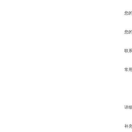
您
您
联
常
详
补