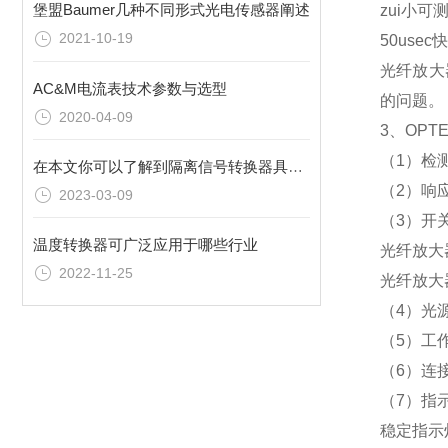
堡盟Baumer几种不同形式光电传感器阐述
zui小可
2021-10-19
50use
光纤放大
AC&M电流表技术参数与选型
的问题。
2020-04-09
3、OPT
（1）检
在本文你可以了解到隔离信号转换器具有的特点
（2）响应
2023-03-09
（3）开
温度转换器可广泛应用于哪些行业
光纤放大器
2022-11-25
光纤放大
（4）光源
（5）工作
（6）连
（7）指
稳定指示