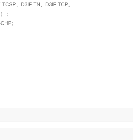
TCSP、D3IF-TN、D3IF-TCP。
器）；
CHP;
。