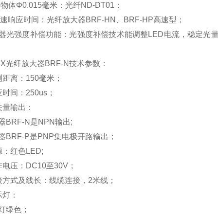
测物体Φ0.015毫米：光纤ND-DT01；
c快速响应时间：光纤放大器BRF-HN、BRF-HP高速型；
器光强度补偿功能：
光强度补偿技术能调整LED电流，稳定光量
EX光纤放大器BRF-N技术参数：
测距离：150毫米；
时间：250us；
关量输出：
BRF-N是NPN输出;
器BRF-P是PNP集电极开路输出；
：红色LED;
电压：DC10至30V；
接方式及线长：线缆连接，2米线；
示灯：
灯绿色；