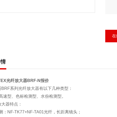
在
详情
TEX光纤放大器BRF-N报价
斯BRF系列光纤放大器有以下几种类型：
高速型、色标检测型、水份检测型。
放大器特点：
：NF-TK77+NF-TA01光纤，长距离镜头；