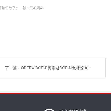
阿拉伯数字），如：三加四=7
下一篇：
OPTEX/BGF-P奥泰斯BGF-N色标检测光纤传感器供应