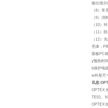
输出指示
（8）常
（9）消耗
（10）环
（11）防
（12）
壳体：PB
面板PC
y预热时间
b保护电
w外形尺寸：
讯息:OP
OPTEX光
TE01、N
OPTEX