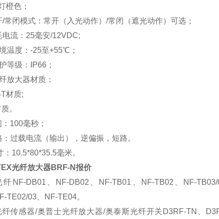
灯橙色；
开/常闭模式：常开（入光动作）/常闭（遮光动作）可选；
电流：25毫安/12VDC;
境温度：-25至+55℃；
护等级：IP66；
光纤放大器材质：
T材质;
材质。
：100毫秒；
路：过载电流（输出），逆偏振，短路。
10.5*80*35.5毫米。
TEX光纤放大器BRF-N报价
纤NF-DB01、NF-DB02、NF-TB01、NF-TB02、NF-TB03/
F-TE02/03、NF-TE04。
光纤传感器/奥普士光纤放大器/奥泰斯光纤开关D3RF-TN、D3RF-T