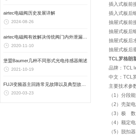
插入式板前
airtec电磁阀历史发展详解
插入式板后
2024-08-26
抽屉式板前
抽屉式板后
airtec电磁阀有效解决传统阀门内外泄漏问题
抽屉式板后
2020-11-10
抽屉式板后
TCL罗格朗塑
堡盟Baumer几种不同形式光电传感器阐述
品牌：TCL l
2021-10-19
中文：TCL
FUJI变频器主回路常见故障以及典型故障分析
主要技术参
2020-03-23
（1）分段能力
（2）壳架电流
（3）极 数:
（4）额定电流
（5）脱扣器