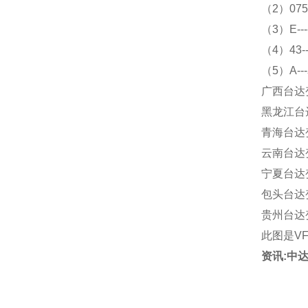
（2）07
（3）E--
（4）43
（5）A-
广西台达变
黑龙江台达
青海台达变
云南台达变
宁夏台达变
包头台达变
贵州台达变
此图是VF
资讯:中达