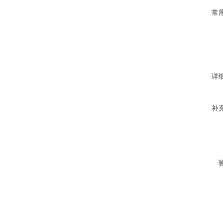
常
详
补