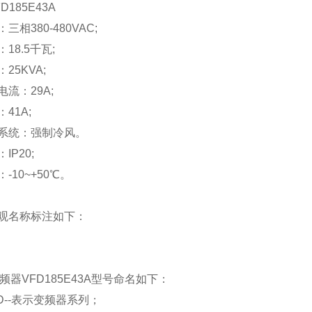
D185E43A
三相380-480VAC;
18.5千瓦;
25KVA;
流：29A;
41A;
系统：强制冷风。
IP20;
-10~+50℃。
观名称标注如下：
变频器VFD185E43A型号命名如下：
D--表示变频器系列；