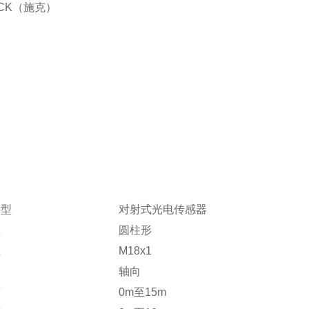
ICK（施克）
类型
对射式光电传感器
状
圆柱形
径
M18x1
轴向
离
0m至15m