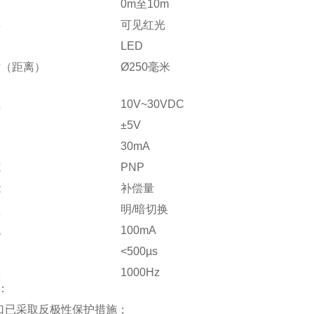
离
0m至10m
类
可见红光
LED
寸（距离）
Ø250毫米
650nm
压
10V~30VDC
波
±5V
耗
30mA
式
PNP
能
补偿量
型
明/暗切换
流
100mA
间
<500µs
率
1000Hz
：
型
M12插头，4针
接口已采取反极性保护措施；