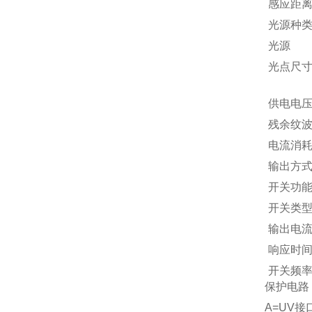
感应距
光源种
光源
光点尺
轴长
供电电
残余纹
电流消
输出方
开关功
开关类
输出电
响应时
开关频
保护电路
连接类
A=UV