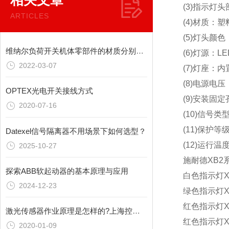
相关文章
(3)指示灯
ARTICLES
(4)材质：塑
(5)灯头颜色
维纳尔负荷开关机体零部件的材质分别是什么呢
(6)灯源：LE
2022-03-07
(7)灯座：内
(8)电源电压：
OPTEX光电开关接线方式
(9)安装固定
2020-07-16
(10)信号
(11)保护等级:
Datexel信号隔离器不用场景下如何选型？
(12)运行温度
2025-10-27
施耐德XB2
探索ABB软起动器的基本原理与应用
白色指示灯XB
2024-12-23
绿色指示灯XB
红色指示灯XB
激光传感器作业原理是怎样的?上海控达为您讲解
红色指示灯XB
2020-01-09