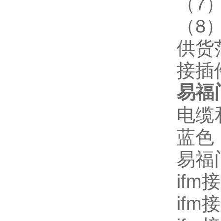
（7）
（8
供货
接插件
易福
电缆
蓝色
易福
ifm
ifm