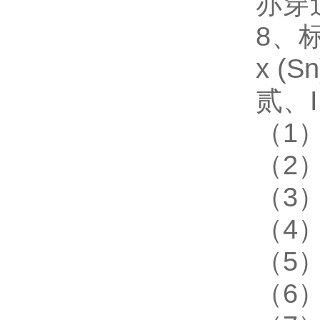
亦穿
8、
x 
贰、
（1
（2
（3
（4
（5
（6）