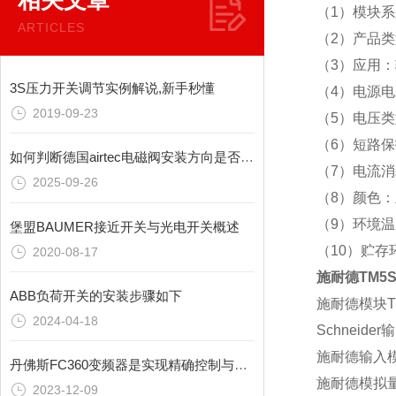
相关文章
（1）模块系
ARTICLES
（2）产品
（3）应用：
3S压力开关调节实例解说,新手秒懂
（4）电源电压
2019-09-23
（5）电压
（6）短路
如何判断德国airtec电磁阀安装方向是否正确?
（7）电流消
2025-09-26
（8）颜色
（9）环境
堡盟BAUMER接近开关与光电开关概述
（10）贮存
2020-08-17
施耐德TM5
ABB负荷开关的安装步骤如下
施耐德模块TM
2024-04-18
Schneide
施耐德输入模块
丹佛斯FC360变频器是实现精确控制与节能环保的关键设备
施耐德模拟量模
2023-12-09