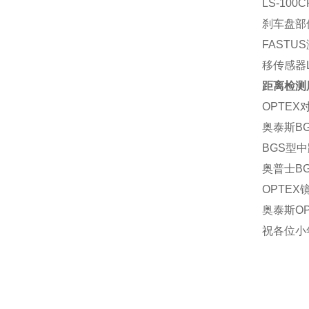
LS-10
刹车盘部
FASTU
移传感器L
距离检测
OPTEX
奥泰斯BG
BGS型中
奥普士BG
OPTEX
奥泰斯OP
祝各位小