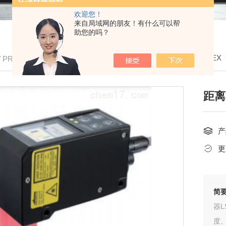
欢迎您！
来自局域网的朋友！有什么可以帮
助您的吗？
我的位置：
首页
>
产品中心
>
奥普士OPTEX
/ PRODUCTS
距离
产
更
简
器
度