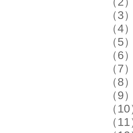
（2
（3
（4
（5
（6
（7
（8
（9
（10
（11