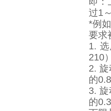
即：
过1
*例
要求
1. 
210
2.
的0.
3.
的0.