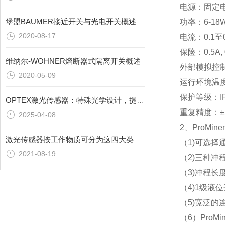
电源：固定电压
堡盟BAUMER接近开关与光电开关概述
功率：6-18W;
2020-08-17
电流：0.1至0.
保险：0.5A, 
维纳尔-WOHNER熔断器式隔离开关概述
外部模拟控制
2020-05-09
运行环境温度
保护等级：I
OPTEX激光传感器：特殊光学设计，提升检测效能
重复精度：±
2025-04-08
2、ProMi
激光传感器按工作物质可分为这四大类
（1)
可选择通
2021-08-19
（2)
三种冲程
（3)
冲程长度
（4)
1级液
（5)
宽泛的连接
（6）Pro