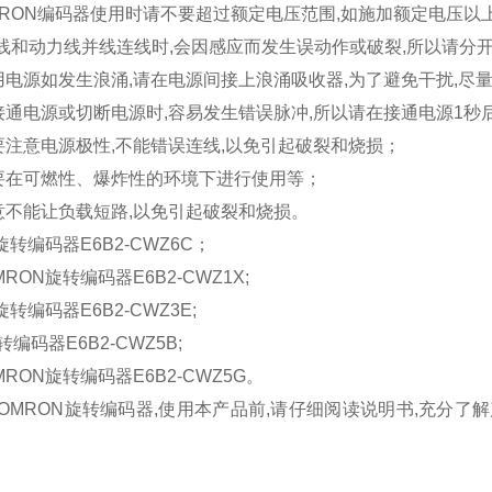
MRON编码器使用时请不要超过额定电压范围,如施加额定电压以
压线和动力线并线连线时,会因感应而发生误动作或破裂,所以请分
用电源如发生浪涌,请在电源间接上浪涌吸收器,为了避免干扰,尽
接通电源或切断电源时,容易发生错误脉冲,所以请在接通电源1秒
要注意电源极性,不能错误连线,以免引起破裂和烧损；
要在可燃性、爆炸性的环境下进行使用等；
意不能让负载短路,以免引起破裂和烧损。
旋转编码器E6B2-CWZ6C；
RON旋转编码器E6B2-CWZ1X;
旋转编码器E6B2-CWZ3E;
编码器E6B2-CWZ5B;
RON旋转编码器E6B2-CWZ5G。
OMRON旋转编码器,使用本产品前,请仔细阅读说明书,充分了