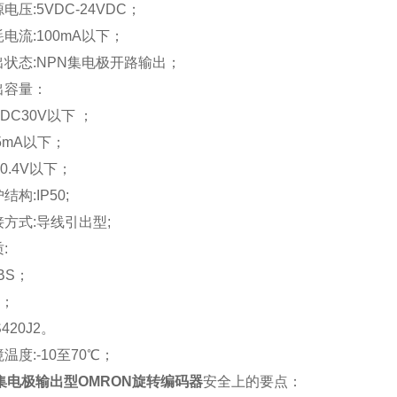
电压:5VDC-24VDC；
电流:100mA以下；
出状态:NPN集电极
开路输出
；
出容量：
DC30V以下 ；
5mA以下；
0.4V以下；
结构:IP50;
接方式:
导线引出型
;
:
BS；
；
420J2。
温度:-10至70℃；
集电极输出型OMRON旋转编码器
安全上的要点：