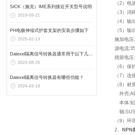
（2）电源
SICK（施克）IME系列接近开关型号说明
（3）
消耗
2019-09-21
（4）
输
PH电极伸缩式护套支架的安装步骤如下
（5）
输
2025-02-13
施加电压:
源电流:
3
Datexel隔离信号转换器通常用于以下几个方面
残留电压:
2023-08-25
（6）
保护
（7）
连
Datexel隔离信号转换器有哪些功能？
（8）
材质
2024-03-18
外壳:A
本体:铝
轴:SUS
（9）
环境
2、
NPN