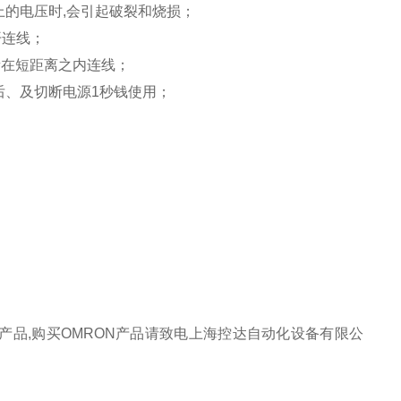
上的电压时,会引起破裂和烧损；
开连线；
量在短距离之内连线；
后、及切断电源1秒钱使用；
解产品,购买OMRON产品请致电上海控达自动化设备有限公