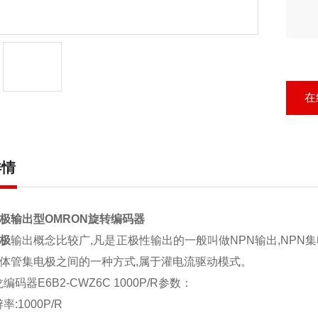
在
详情
电极输出型OMRON旋转编码器
极
输出概念比较广,凡是正极性输出的一般叫做NPN输出,NPN
晶体管集电极之间的一种方式,属于灌电流驱动模式。
编码器E6B2-CWZ6C 1000P/R参数：
:1000P/R