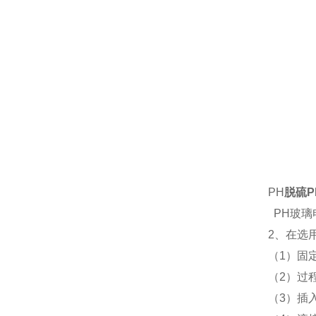
PH
脱硫
PH玻璃
2、在选
（1）固
（2）过
（3）插