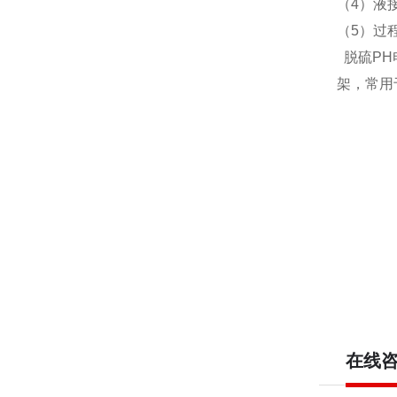
（4）液
（5）过
脱硫PH
架，常用
在线