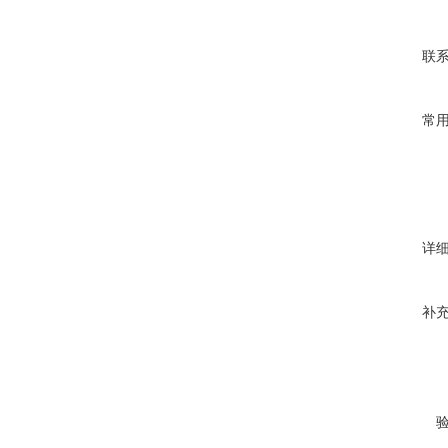
联
常
详
补