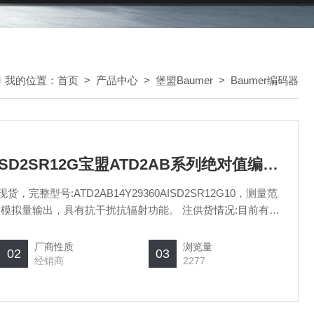
我的位置：
首页
>
产品中心
>
堡盟Baumer
>
Baumer编码器
ATD2AB14Y29360AISD2SR12G宝盟ATD2AB系列绝对值编码器现货
，完整型号:ATD2AB14Y29360AISD2SR12G10，测量范
0VDC，模拟量输出，具有抗干扰抗辐射功能。 注供货情况:目前有现
厂商性质
浏览量
02
03
经销商
2277