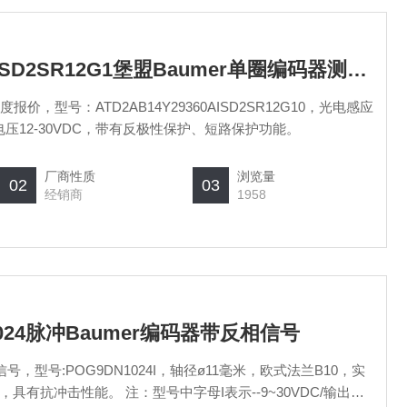
ATD2AB14Y29360AISD2SR12G1堡盟Baumer单圈编码器测量360度报价
度报价，型号：ATD2AB14Y29360AISD2SR12G10，光电感应
电压12-30VDC，带有反极性保护、短路保护功能。
厂商性质
浏览量
02
03
经销商
1958
I1024脉冲Baumer编码器带反相信号
信号，型号:POG9DN1024I，轴径ø11毫米，欧式法兰B10，实
有抗冲击性能。 注：型号中字母I表示--9~30VDC/输出级