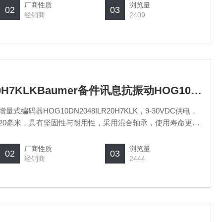
厂商性质
浏览量
02
03
经销商
2409
HOG10DN2048ILR20H7KLKBaumer备件讯息抗振动HOG10增量式编码器
量式编码器HOG10DN2048ILR20H7KLK，9-30VDC供电，
径20毫米，具有坚固性与耐用性，采用混合轴承，使用寿命更
厂商性质
浏览量
02
03
经销商
2444