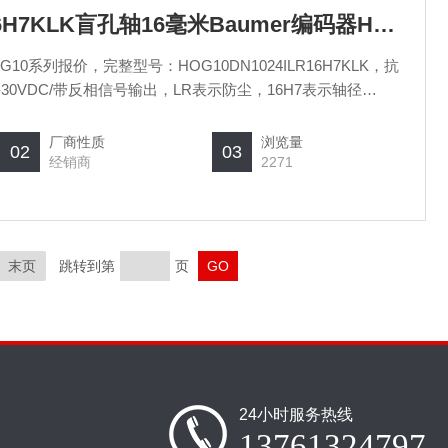
HOG10DN1024ILR16H7KLK盲孔轴16毫米Baumer编码器HOG10系列报价
G10系列报价，完整型号：HOG10DN1024ILR16H7KLK，抗
30VDC/带反相信号输出，LR表示防尘，16H7表示轴径
。
厂商性质
浏览量
02
03
经销商
2271
末页
跳转到第
页
24小时服务热线
13761324797