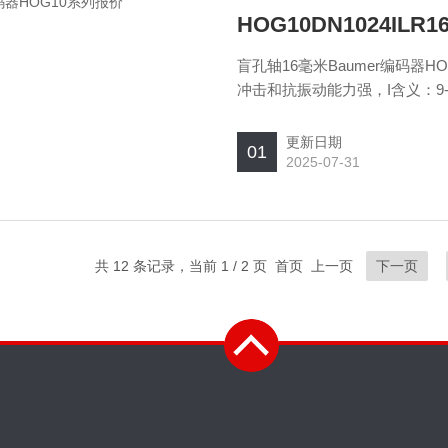
盲孔轴16毫米Baumer编码器HO
冲击和抗振动能力强，I含义：9-
ø16mm，KLK表示,径向接线盒
更新日期
01
2025-07-31
共 12 条记录，当前 1 / 2 页 首页 上一页
下一页