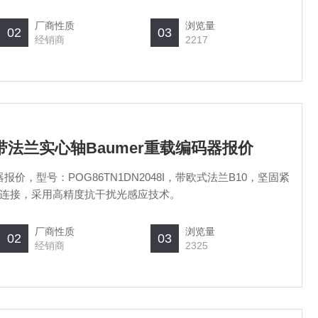
厂商性质
浏览量
02
03
经销商
2217
48I带法兰实心轴Baumer重载编码器报价
报价，型号：POG86TN1DN2048I，带欧式法兰B10，坚固紧
连接，采用高精度抗干扰光感应技术。
厂商性质
浏览量
02
03
经销商
2325