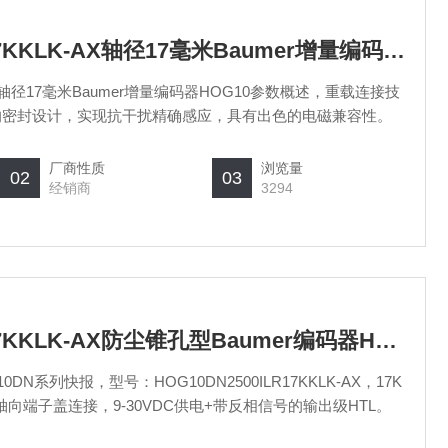
HOG10DN2048ILR17KKLK-AX轴径17毫米Baumer增量编码器HOG10参数概述
LK-AX轴径17毫米Baumer增量编码器HOG10参数概述，重载连接技
的密封设计，实现抗干扰精确感应，具有出色的电磁兼容性。
厂商性质
浏览量
02
03
经销商
3294
HOG10DN2500ILR17KKLK-AX防尘锥孔型Baumer编码器HOG10DN系列快报
DN系列快报，型号：HOG10DN2500ILR17KKLK-AX，17K
示轴向端子盖连接，9-30VDC供电+带反相信号的输出级HTL。