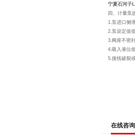
宁夏石河子LB
四、计量泵
1.泵进口侧
2.泵设定值
3.阀座不密
4.吸入液位
5.接线破裂
在线咨询