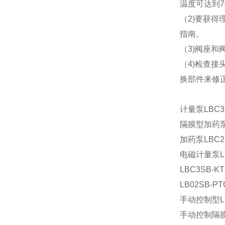
温度可达到7
（2)要获得
指南。
（3)阀座
（4)检查
换部件来修
计量泵LBC3S
隔膜型加药泵L
加药泵LBC2S
电磁计量泵LB
LBC3SB-
LB02SB-P
手动控制型LB
手动控制隔膜泵