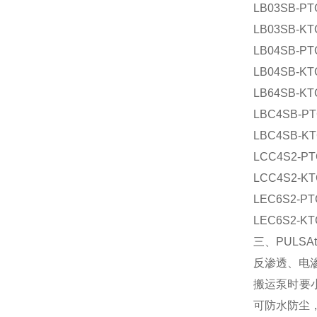
LB03SB-PT
LB03SB-KT
LB04SB-PT
LB04SB-KT
LB64SB-KT
LBC4SB-PT
LBC4SB-KT
LCC4S2-PT
LCC4S2-KT
LEC6S2-PT
LEC6S2-KT
三、PULS
反渗透、电
搬运泵时要
可防水防尘