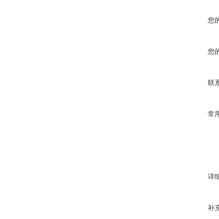
您
您
联
常
详
补