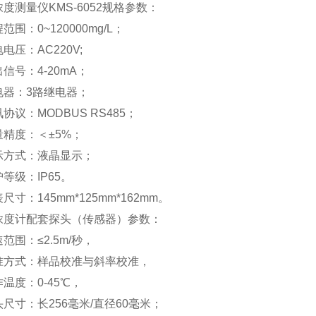
度测量仪KMS-6052规格
参数：
范围：0~120000mg/L；
电压：AC220V;
信号：4-20mA；
电器：3路继电器；
协议：MODBUS RS485；
量精度：＜±5%；
示方式：液晶显示；
等级：IP65。
表尺寸：
145mm*125mm*162mm。
浓度计配套探头（传感器）参数：
范围：≤2.5m/秒，
准方式：样品校准与斜率校准，
温度：0-45℃，
尺寸：长256毫米/直径60毫米；