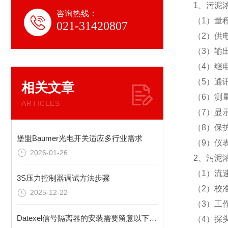
1、污泥浓
咨询热线：
（1）量程
021-31420807
（2）供电
（3）输出
（4）继
（5）通讯
相关文章
（6）测
ARTICLES
（7）显
（8）保护
堡盟Baumer光电开关适应多行业需求
（9）仪
2026-01-26
2、污泥
（1）流速
3S压力控制器调试方法步骤
（2）校
2025-12-22
（3）工作
Datexel信号隔离器的安装需要留意以下方面？
（4）探头