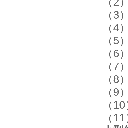
（2）
（3）
（4）
（5）
（6
（7
（8
（9
（1
（11