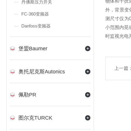
物体和干扰
丹佛斯压力开关
外，背景变
FC-360变频器
测尺寸仅为
Danfoss变频器
小范围内晃
时监视光电
堡盟Baumer
上一篇
奥托尼克斯Autonics
佩勒PR
图尔克TURCK